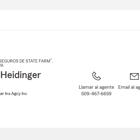
Pasar
al
contenido
principal
®
SEGUROS DE STATE FARM
,
WA
Heidinger
Llamar al agente
Email al a
509-467-6659
er Ins Agcy Inc