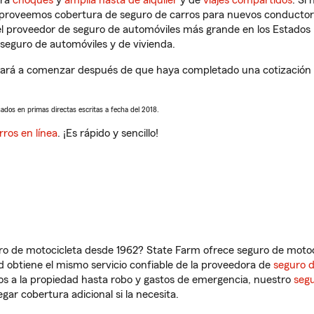
tra
choques
y
amplia hasta de alquiler
y de
viajes compartidos
. Si
s proveemos cobertura de seguro de carros para nuevos conductores
l proveedor de seguro de automóviles más grande en los Estados
seguro de automóviles y de vivienda.
rá a comenzar después de que haya completado una cotización de
sados en primas directas escritas a fecha del 2018.
rros en línea
. ¡Es rápido y sencillo!
ro de motocicleta desde 1962? State Farm ofrece seguro de motoci
 obtiene el mismo servicio confiable de la proveedora de
seguro 
os a la propiedad hasta robo y gastos de emergencia, nuestro
segu
gar cobertura adicional si la necesita.