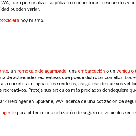
 WA, para personalizar su póliza con coberturas, descuentos y c
ilidad pueden variar.
tocicleta
hoy mismo.
ante
, un
remolque de acampada
, una
embarcación
o un
vehículo 
ista de actividades recreativas que puede disfrutar con ellos! Los 
a la carretera, el agua o los senderos, asegúrese de que sus vehí
 recreativos. Proteja sus artículos más preciados dondequiera qu
rk Heidinger en Spokane, WA, acerca de una cotización de seguro
n agente
para obtener una cotización de seguro de vehículos recre