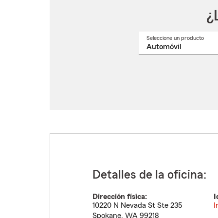
¿
Seleccione un producto
Selec
un
nomb
de
produ
del
menú
despl
Detalles de la oficina:
Dirección física:
I
10220 N Nevada St Ste 235
I
Spokane
,
WA
99218