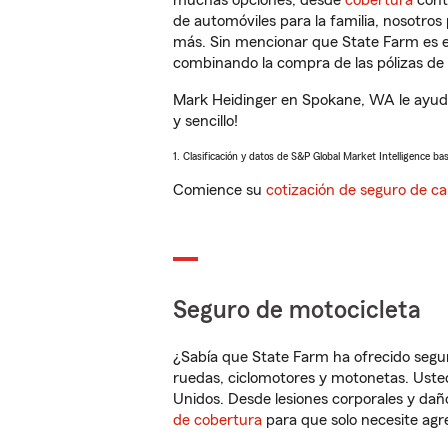
muchas opciones, desde
cobertura
con
de automóviles para la familia, nosotro
más. Sin mencionar que State Farm es e
combinando la compra de las pólizas de 
Mark Heidinger en Spokane, WA le ayuda
y sencillo!
1. Clasificación y datos de S&P Global Market Intelligence ba
Comience su
cotización de seguro de ca
Seguro de motocicleta
¿Sabía que State Farm ha ofrecido segu
ruedas, ciclomotores y motonetas. Usted
Unidos. Desde lesiones corporales y dañ
de cobertura
para que solo necesite agre