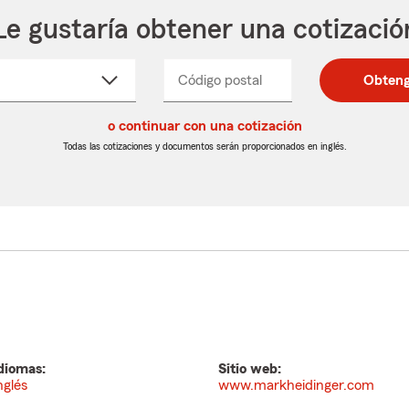
Le gustaría obtener una cotizació
cione
Código postal
Ingresa
Ingresa
Obteng
_____
un
un
re
código
código
cto
o continuar con una cotización
postal
postal
de
de
Todas las cotizaciones y documentos serán proporcionados en inglés.
egable
5
5
dígitos
dígitos
diomas:
Sitio web:
nglés
www.markheidinger.com