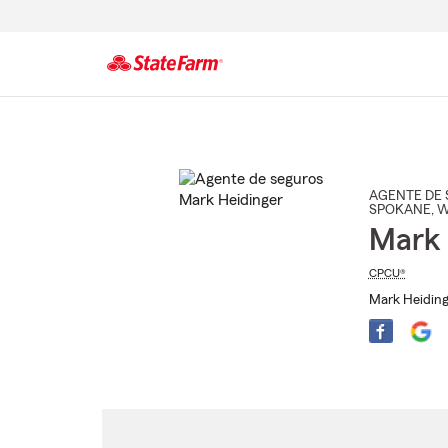
Comienzo
del
contenido
principal
AGENTE DE 
SPOKANE
, 
Mark 
CPCU®
Mark Heiding