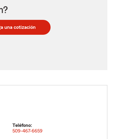
n?
a una cotización
Teléfono:
509-467-6659